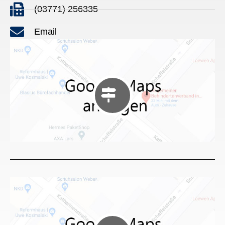
(03771) 256335
Email