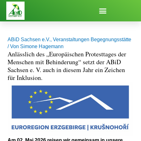
Zum
Inhalt
springen
ABiD Sachsen e.V.
,
Veranstaltungen Begegnungsstätte
/ Von
Simone Hagemann
Anlässlich des „Europäischen Protesttages der
Menschen mit Behinderung“ setzt der ABiD
Sachsen e. V. auch in diesem Jahr ein Zeichen
für Inklusion.
Am 02. Mai 2026 reisen wir gemeinsam in unsere