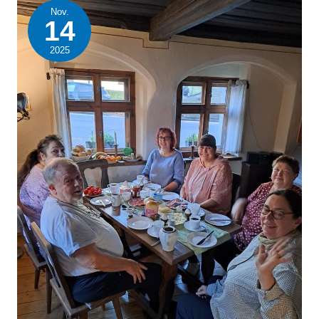
Nov.
ehrenamtlichen
14
Mitarbeiter
2025
des
ABiD
Sachsen
e.V.
absolvierten
eine
teambildende
Maßnahme