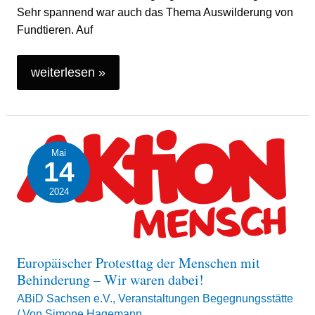
Sehr spannend war auch das Thema Auswilderung von
Fundtieren. Auf
weiterlesen »
Europäischer
Mai
Protesttag
14
der
2024
Menschen
mit
Behinderung
Europäischer Protesttag der Menschen mit
–
Behinderung – Wir waren dabei!
Wir
ABiD Sachsen e.V.
,
Veranstaltungen Begegnungsstätte
waren
/ Von
Simone Hagemann