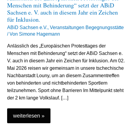
Behinderung“
Menschen mit Behinderung“ setzt der ABiD
Sachsen e. V. auch in diesem Jahr ein Zeichen
setzt
für Inklusion.
der
ABiD Sachsen e.V.
,
Veranstaltungen Begegnungsstätte
ABiD
/ Von
Simone Hagemann
Sachsen
Anlässlich des „Europäischen Protesttages der
e.
Menschen mit Behinderung“ setzt der ABiD Sachsen e.
V.
V. auch in diesem Jahr ein Zeichen für Inklusion. Am 02.
auch
Mai 2026 reisen wir gemeinsam in unsere tschechische
in
Nachbarstadt Louny, um an diesem Zusammentreffen
diesem
von behinderten und nichtbehinderten Sportlern
teilzunehmen. Sport ohne Barrieren Im Mittelpunkt steht
Jahr
der 2 km lange Volkslauf. […]
ein
Zeichen
weiterlesen »
für
Inklusion.