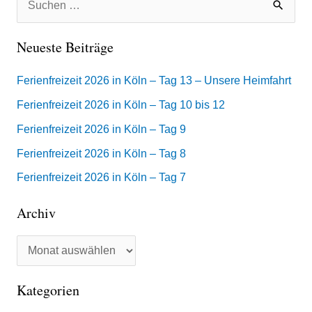
S
r
u
c
Neueste Beiträge
c
h
h
Ferienfreizeit 2026 in Köln – Tag 13 – Unsere Heimfahrt
i
e
Ferienfreizeit 2026 in Köln – Tag 10 bis 12
v
n
Ferienfreizeit 2026 in Köln – Tag 9
n
Ferienfreizeit 2026 in Köln – Tag 8
a
Ferienfreizeit 2026 in Köln – Tag 7
c
h
Archiv
:
Kategorien