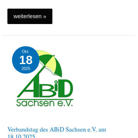
weiterlesen »
Verbandstag
Okt.
des
18
ABiD
2025
Sachsen
e.V.
am
18.10.2025
Verbandstag des ABiD Sachsen e.V. am
18.10.2025