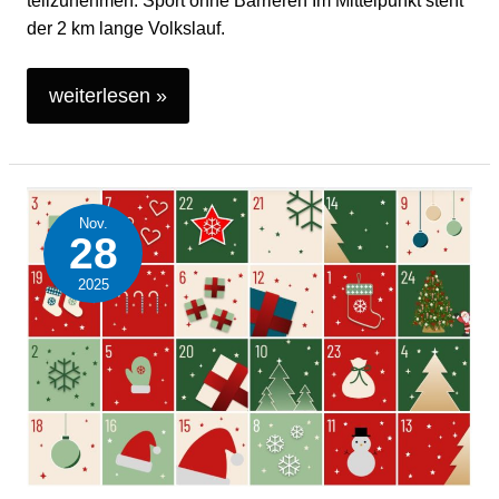
teilzunehmen. Sport ohne Barrieren Im Mittelpunkt steht
der 2 km lange Volkslauf.
weiterlesen »
Nov.
Der
28
bunte
2025
ABiD-
Adventskalender
öffnet
seine
Türchen