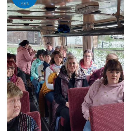
2024
des
70.
Geburtstages
unseres
Vorsitzenden
Herrn
Jürgen
Dürrschmidt