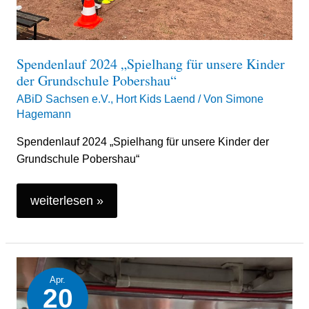
Pobershau“
Spendenlauf 2024 „Spielhang für unsere Kinder
der Grundschule Pobershau“
ABiD Sachsen e.V.
,
Hort Kids Laend
/ Von
Simone
Hagemann
Spendenlauf 2024 „Spielhang für unsere Kinder der
Grundschule Pobershau“
weiterlesen »
Winterlicher
Apr.
Ausflug,
20
anlässlich