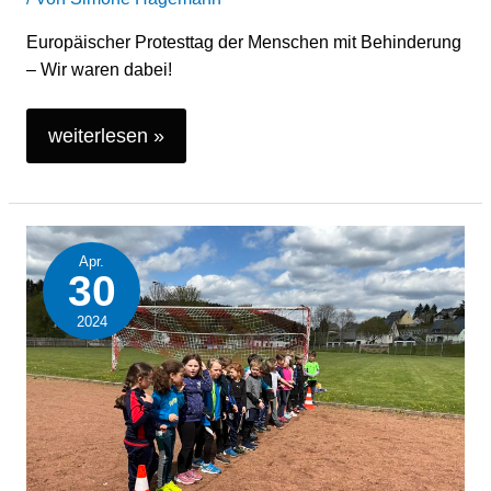
dabei!
Europäischer Protesttag der Menschen mit Behinderung
– Wir waren dabei!
weiterlesen »
Spendenlauf
Apr.
2024
30
„Spielhang
2024
für
unsere
Kinder
der
Grundschule